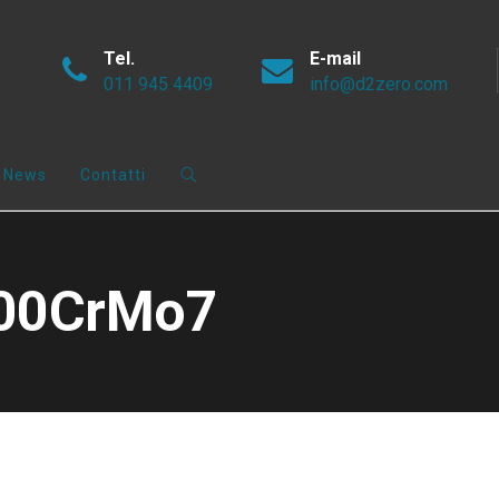
Tel.
E-mail
011 945 4409
info@d2zero.com
News
Contatti
100CrMo7