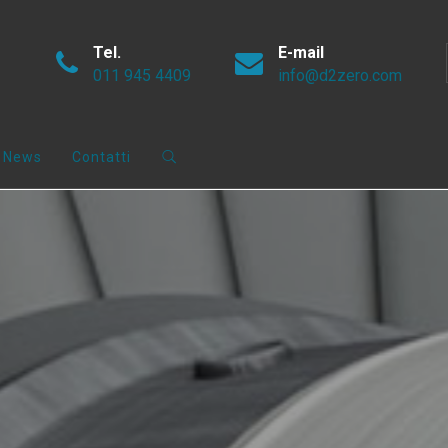
Tel.
E-mail
011 945 4409
info@d2zero.com
News
Contatti