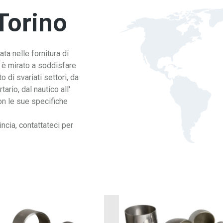
Torino
a nelle fornitura di
o è mirato a soddisfare
 di svariati settori, da
ario, dal nautico all'
con le sue specifiche
incia, contattateci per