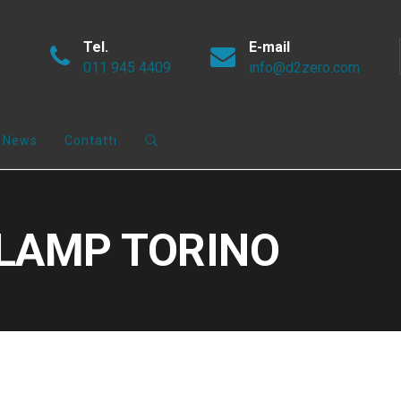
Tel.
E-mail
011 945 4409
info@d2zero.com
News
Contatti
CLAMP TORINO