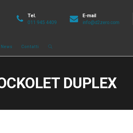
Tel.
E-mail
011 945 4409
info@d2zero.com
News
Contatti
#SOCKOLET DUPLEX