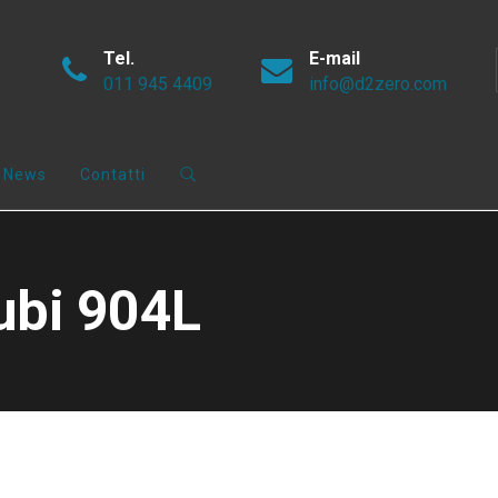
Tel.
E-mail
011 945 4409
info@d2zero.com
News
Contatti
ubi 904L