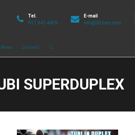
Tel.
E-mail
011 945 4409
info@d2zero.com
News
Contatti
TUBI SUPERDUPLEX