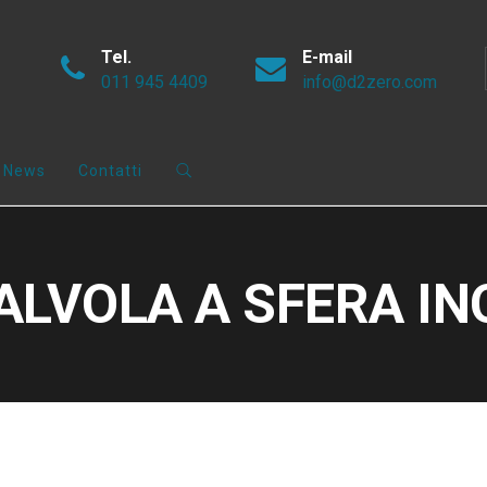
Tel.
E-mail
011 945 4409
info@d2zero.com
News
Contatti
VALVOLA A SFERA IN