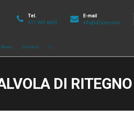
Tel.
E-mail
011 945 4409
info@d2zero.com
News
Contatti
VALVOLA DI RITEGNO