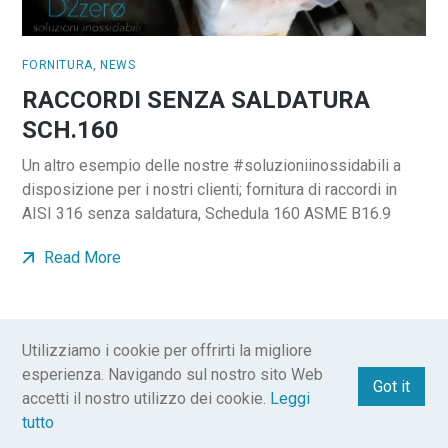
FORNITURA
,
NEWS
RACCORDI SENZA SALDATURA
SCH.160
Un altro esempio delle nostre #soluzioniinossidabili a
disposizione per i nostri clienti; fornitura di raccordi in
AISI 316 senza saldatura, Schedula 160 ASME B16.9
Read More
Utilizziamo i cookie per offrirti la migliore
esperienza. Navigando sul nostro sito Web
PREV
NEXT
1
2
3
4
5
Got it
accetti il ​​nostro utilizzo dei cookie.
Leggi
tutto