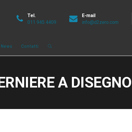
Tel.
E-mail
011 945 4409
info@d2zero.com
News
Contatti
CERNIERE A DISEGNO